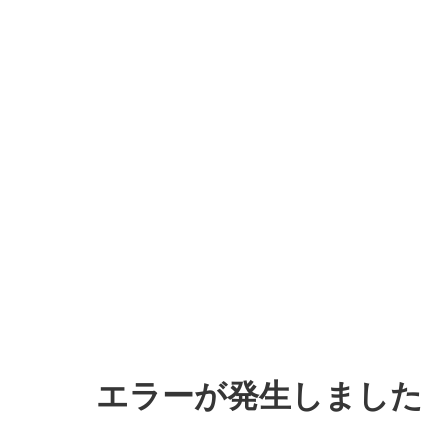
エラーが発生しました