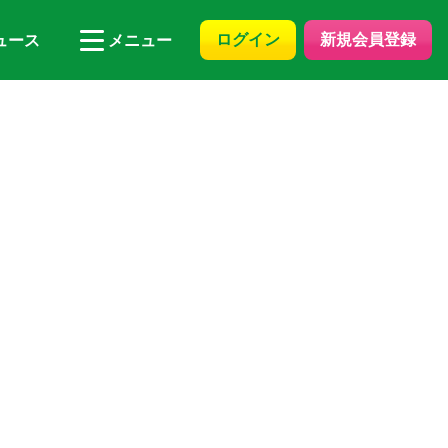
ログイン
新規会員登録
ュース
メニュー