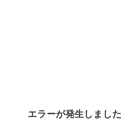
エラーが発生しました