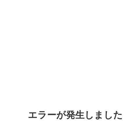
エラーが発生しました