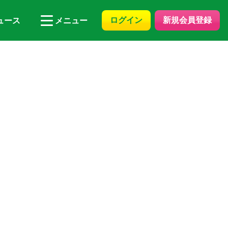
ログイン
新規会員登録
ュース
メニュー