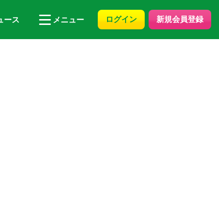
ログイン
新規会員登録
ュース
メニュー