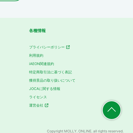
各種情報
プライバシーポリシー
利用規約
iAEON関連規約
特定商取引法に基づく表記
獲得景品の取り扱いについて
JOCAに関する情報
ライセンス
運営会社
Copyright MOLLY. ONLINE. all rights reserved.