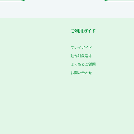
ご利用ガイド
プレイガイド
動作対象端末
よくあるご質問
お問い合わせ