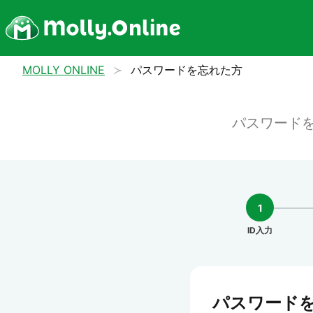
MOLLY ONLINE
パスワードを忘れた方
パスワード
1
ID入力
パスワード