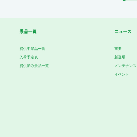
景品一覧
ニュース
提供中景品一覧
重要
入荷予定表
新登場
提供済み景品一覧
メンテナンス
イベント