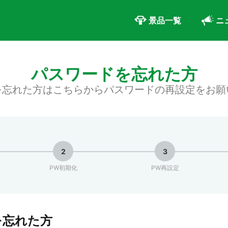
景品一覧
ニ
パスワードを忘れた方
を忘れた方はこちらからパスワードの再設定をお願
2
3
PW初期化
PW再設定
を忘れた方