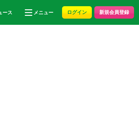
ログイン
新規会員登録
ュース
メニュー