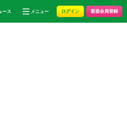
ログイン
新規会員登録
ュース
メニュー