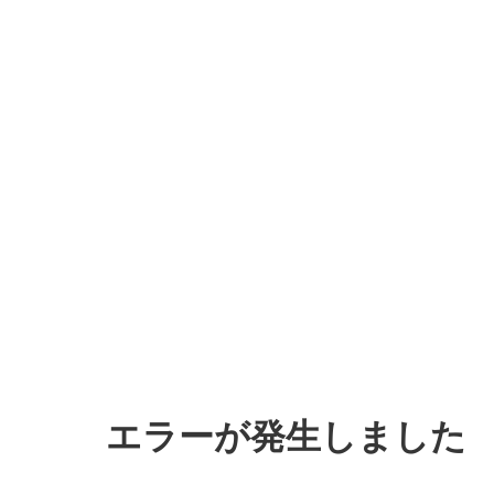
エラーが発生しました