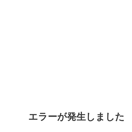
エラーが発生しました