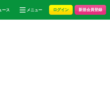
ログイン
新規会員登録
ュース
メニュー