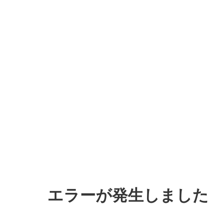
エラーが発生しました