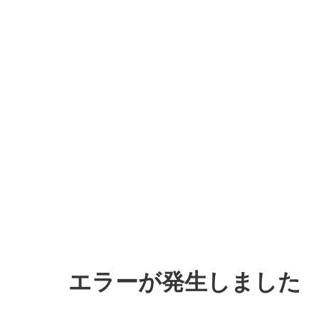
エラーが発生しました