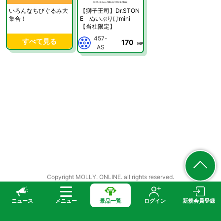
いろんなちびぐるみ大
【獅子王司】Dr.STON
集合！
E ぬいぷりけmini
【当社限定】
457-
すべて見る
170
MP
AS
Copyright MOLLY. ONLINE. all rights reserved.
ニュース
メニュー
景品一覧
ログイン
新規会員登録