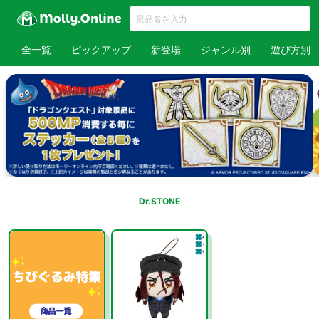
全一覧
ピックアップ
新登場
ジャンル別
遊び方別
Dr.STONE