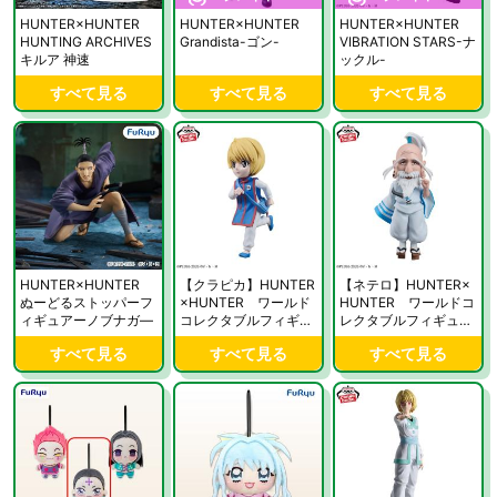
HUNTER×HUNTER
HUNTER×HUNTER
HUNTER×HUNTER
HUNTING ARCHIVES
Grandista-ゴン-
VIBRATION STARS-ナ
キルア 神速
ックル-
すべて見る
すべて見る
すべて見る
HUNTER×HUNTER
【クラピカ】HUNTER
【ネテロ】HUNTER×
ぬーどるストッパーフ
×HUNTER ワールド
HUNTER ワールドコ
ィギュアーノブナガ―
コレクタブルフィギュ
レクタブルフィギュ
ア-ハンター試験-vol.2
ア-ハンター試験-vol.2
すべて見る
すべて見る
すべて見る